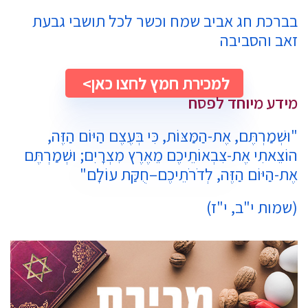
בברכת חג אביב שמח וכשר לכל תושבי גבעת
זאב והסביבה
למכירת חמץ לחצו כאן
מידע מיוחד לפסח
"וּשְׁמַרְתֶּם, אֶת-הַמַּצּוֹת, כִּי בְּעֶצֶם הַיּוֹם הַזֶּה,
הוֹצֵאתִי אֶת-צִבְאוֹתֵיכֶם מֵאֶרֶץ מִצְרָיִם; וּשְׁמַרְתֶּם
אֶת-הַיּוֹם הַזֶּה, לְדֹרֹתֵיכֶם–חֻקַּת עוֹלָם"
(שמות י"ב, י"ז)