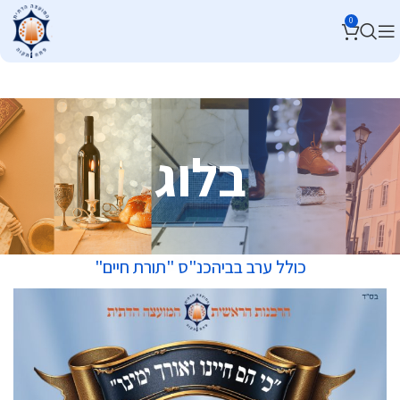
0
בלוג
כולל ערב בביהכנ"ס "תורת חיים"