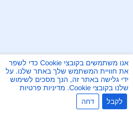
עקבו אחרינו בפייסבוק
אנו משתמשים בקובצי Cookie כדי לשפר
את חוויית המשתמש שלך באתר שלנו. על
חובבי ציון 37, פתח תקווה
ידי גלישה באתר זה, הנך מסכים לשימוש
03-9051555
שלנו בקובצי Cookie.
מדיניות פרטיות
parsekinon@gmail.com
לקבל
דחה
שעות פעילות מזכירות:
ימים א' - ה' 8:30 - 16:30