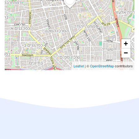
+
−
Leaflet
| ©
OpenStreetMap
contributors