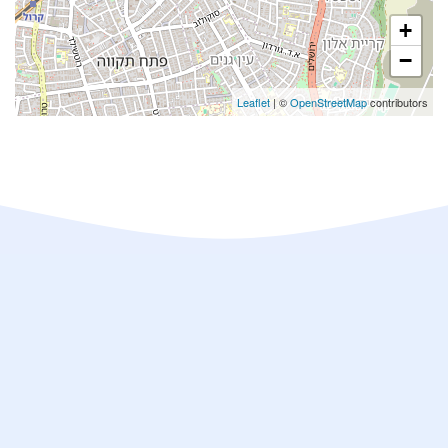
+
−
Leaflet
| ©
OpenStreetMap
contributors