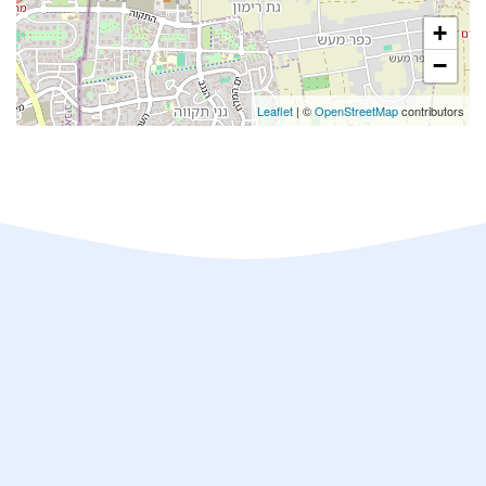
+
−
Leaflet
| ©
OpenStreetMap
contributors