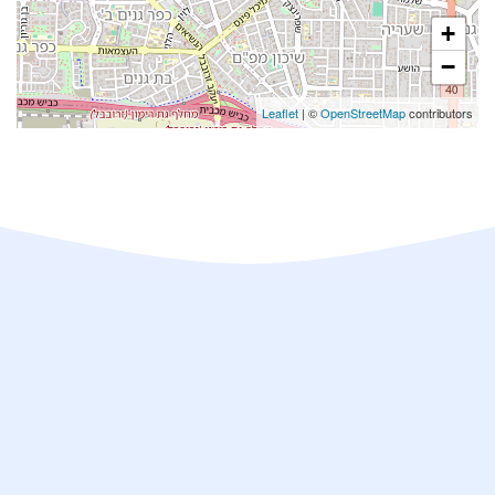
+
−
Leaflet
| ©
OpenStreetMap
contributors