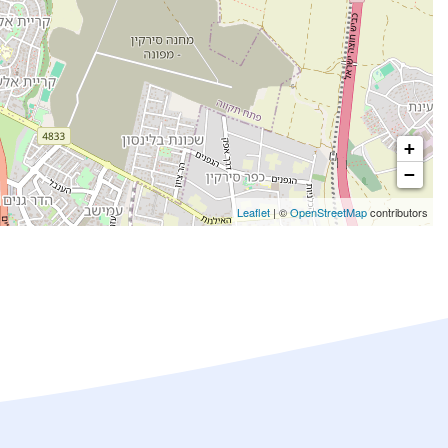
+
−
Leaflet
| ©
OpenStreetMap
contributors