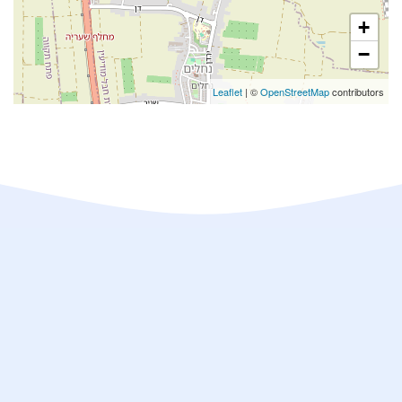
+
−
Leaflet
| ©
OpenStreetMap
contributors