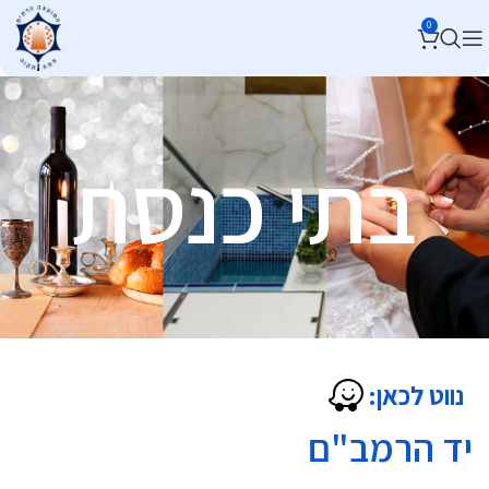
0
בתי כנסת
נווט לכאן:
יד הרמב"ם