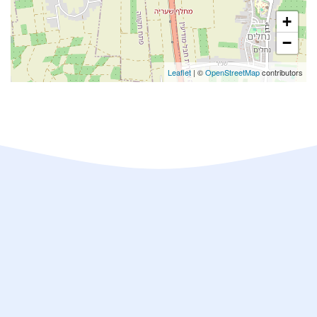
+
−
Leaflet
| ©
OpenStreetMap
contributors