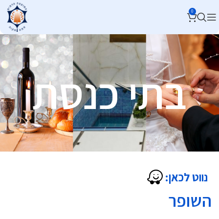
0
בתי כנסת
נווט לכאן:
השופר