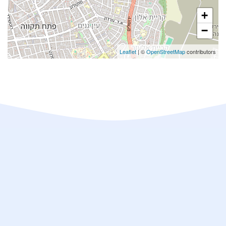
+
−
Leaflet
| ©
OpenStreetMap
contributors