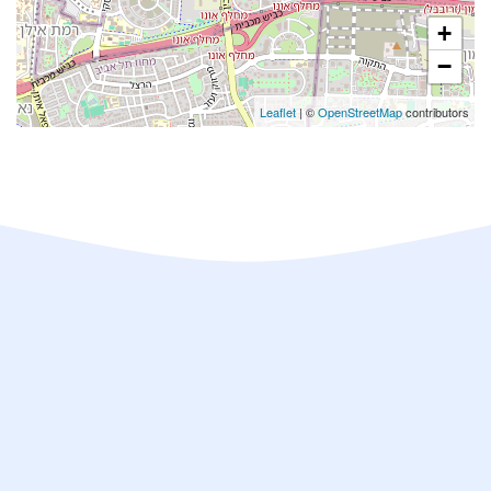
+
−
Leaflet
| ©
OpenStreetMap
contributors