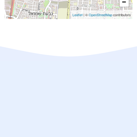
−
Leaflet
| ©
OpenStreetMap
contributors