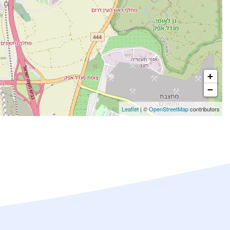
+
−
Leaflet
| ©
OpenStreetMap
contributors