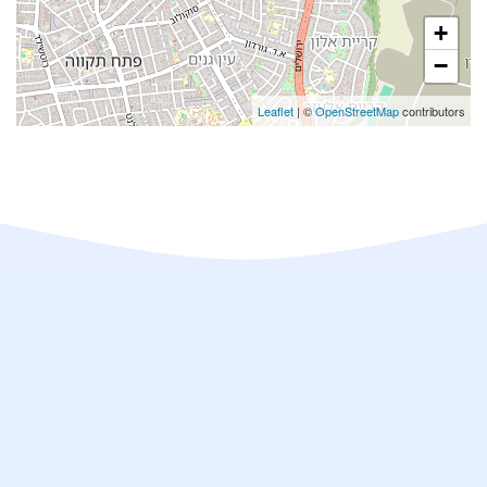
+
−
Leaflet
| ©
OpenStreetMap
contributors