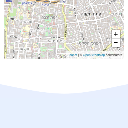
+
−
Leaflet
| ©
OpenStreetMap
contributors