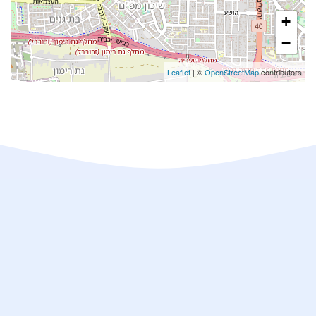
+
−
Leaflet
| ©
OpenStreetMap
contributors