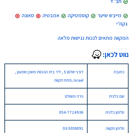
חב”ד
מייבש שיער
קוסמטיקה
אמבטיה
סאונה
גקוז’י
המקווה מתאים לנכות נגישות מלאה
נווט לכאן:
כתובת
דורני שלום 5 , ליד בית הכנסת משכן שמעון ,
פתח תקווה, Israel
שם בלנית
נירה משולם
טלפון בלנית
054-7724936
טלפון מקווה
03-5058891