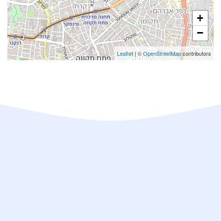
+
−
Leaflet
| ©
OpenStreetMap
contributors