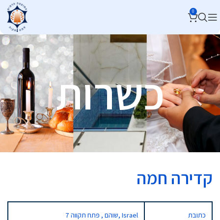
0
כשרות
קדירה חמה
כתובת
7 שוהם , פתח תקווה, Israel