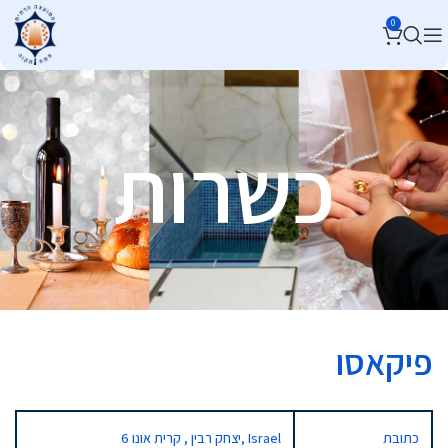
0
כשרות
פיקאסו
כתובת
6 יצחק רבין , קרית אונו, Israel