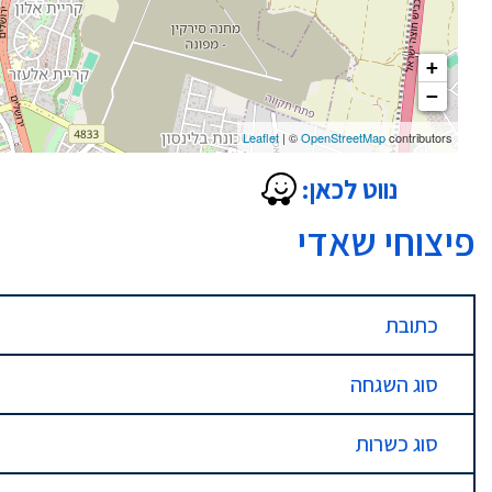
+
−
Leaflet
| ©
OpenStreetMap
contributors
נווט לכאן:
פיצוחי שאדי
כתובת
סוג השגחה
סוג כשרות