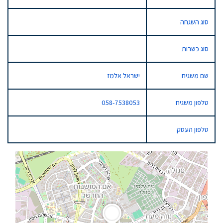
סוג השגחה
סוג כשרות
שם משגיח
ישראל אלמז
טלפון משגיח
058-7538053
טלפון העסק