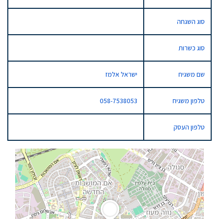
סוג השגחה
סוג כשרות
שם משגיח
ישראל אלמז
טלפון משגיח
058-7538053
טלפון העסק