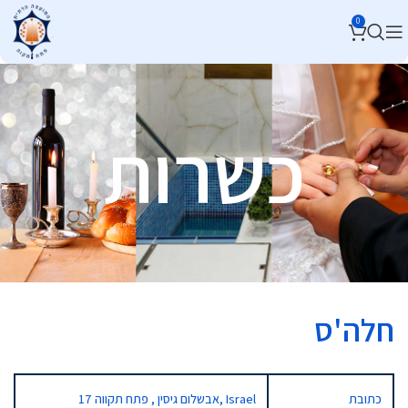
0
כשרות
חלה'ס
כתובת
17 אבשלום גיסין , פתח תקווה, Israel