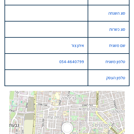
סוג השגחה
סוג כשרות
שם משגיח
איתן צור
טלפון משגיח
054-4640799
טלפון העסק