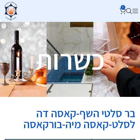
0
כשרות
בר סלטי השף-קאסה דה
לסלט-קאסה מיה-בורקאסה