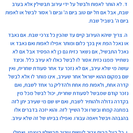
ד. לא הותר לאפות ולבשל על ידי עירוב תבשילין אלא בערב
שבת, אבל אם חל יום טוב ביום ה' וביום ו' אסור לבשל או לאפות
ביום ה' בשביל שבת.
ה. צריך שיהא העירוב קיים עד שהכין כל צרכי שבת. אם נאבד
או נאכל הפת אין בכך כלום ומותר אפילו לאפות ואם נאבד או
נאכל התבשיל, אם נשאר כזית גם כן לא הפסיד אבל אם לא
נשתייר ממנו כזית אסור לו לבשל כאלו לא עירב כלל. וכיצד
עושה מי שלא עירב, אם לא נזכר עד אחר סעודת שחרית, ואין
שם במקום ההוא ישראל אחר שעירב, אינו מותר לו אלא לבשל
קדרה אחת, ולאפות פת אחת ולהדליק נר אחד לשבת, ואם
נזכר קודם שמבשל לסעודת שחרית, יכול לבשל מכל מין
בקדרה גדולה ולהותיר לשבת, ואם יש שם מי שעירב יתן לזה
במתנה קמחו ובשרו וכל השייך לזה. והוא יזכה בדברים אלו
בהגבהה ויבשל ויאפה עבורו. ואפילו בביתו של זה שלא עירב.
ו. כל בעל הבית צריך לעשות עירוב תבשילין בעצמו, ואפילו