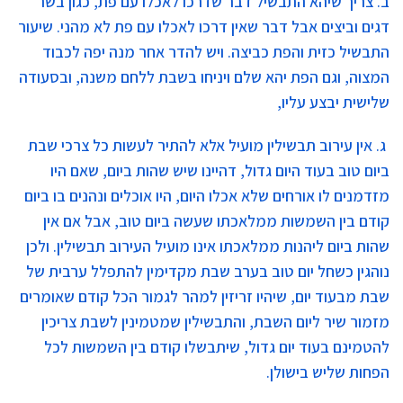
ב. צריך שיהא התבשיל דבר שדרכו לאכלו עם פת, כגון בשר
דגים וביצים אבל דבר שאין דרכו לאכלו עם פת לא מהני. שיעור
התבשיל כזית והפת כביצה. ויש להדר אחר מנה יפה לכבוד
המצוה, וגם הפת יהא שלם ויניחו בשבת ללחם משנה, ובסעודה
שלישית יבצע עליו,
ג. אין עירוב תבשילין מועיל אלא להתיר לעשות כל צרכי שבת
ביום טוב בעוד היום גדול, דהיינו שיש שהות ביום, שאם היו
מזדמנים לו אורחים שלא אכלו היום, היו אוכלים ונהנים בו ביום
קודם בין השמשות ממלאכתו שעשה ביום טוב, אבל אם אין
שהות ביום ליהנות ממלאכתו אינו מועיל העירוב תבשילין. ולכן
נוהגין כשחל יום טוב בערב שבת מקדימין להתפלל ערבית של
שבת מבעוד יום, שיהיו זריזין למהר לגמור הכל קודם שאומרים
מזמור שיר ליום השבת, והתבשילין שמטמינין לשבת צריכין
להטמינם בעוד יום גדול, שיתבשלו קודם בין השמשות לכל
הפחות שליש בישולן.