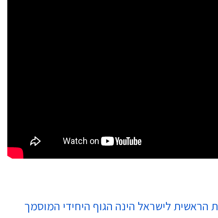
כשרות התשמ"ג (1983) מועצת הרבנות הראשית לישראל הינה הגוף היחידי המוסמך