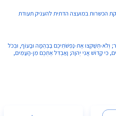
קת הכשרות במועצה הדתית להעניק תעודת
ר; וְלֹא-תְשַׁקְּצוּ אֶת-נַפְשֹׁתֵיכֶם בַּבְּהֵמָה וּבָעוֹף, וּבְכֹל
ים, כִּי קָדוֹשׁ אֲנִי יְהוָה; וָאַבְדִּל אֶתְכֶם מִן-הָעַמִּים,