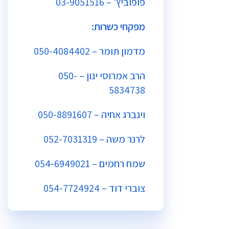
פופוביץ' –
03-9051516
מפקחי כשרות:
מדמון תומר –
050-4084402
הרב אמרוסי ינון –
050-
5834738
וינברג אחיה –
050-8891607
לרנר משה –
052-7031319
שמח רחמים –
054-6949021
צוברי דוד –
054-7724924