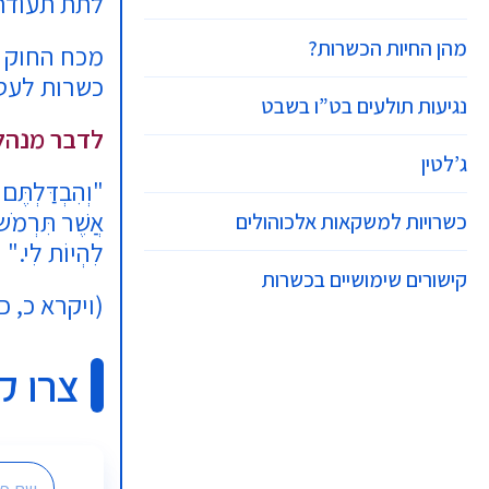
לתת תעודת 
מהן החיות הכשרות?
מכח החוק 
כשרות לעסק
נגיעות תולעים בט”ו בשבט
לדבר מנהל
ג’לטין
"וְהִבְדַּלְתֶּם
אֲשֶׁר תִּרְמֹשׂ
כשרויות למשקאות אלכוהולים
לִהְיוֹת לִי."
קישורים שימושיים בכשרות
(ויקרא כ, כ
צרו ק