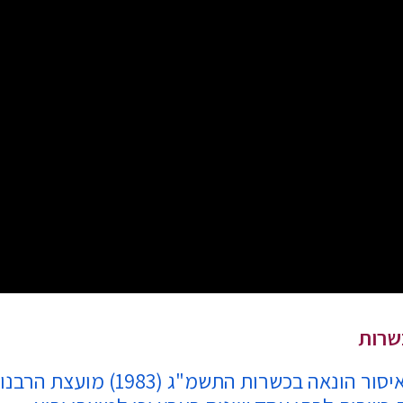
שרות
על פי חוק איסור הונאה ב