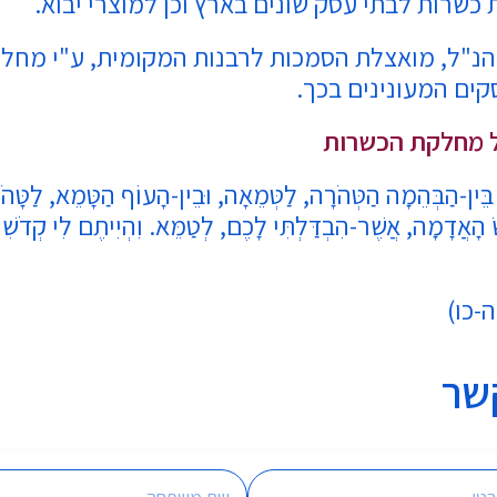
כשרות לבתי עסק שונים בארץ וכן למוצרי יבוא.
הנ"ל, מואצלת הסמכות לרבנות המקומית, ע"י מחל
ים המעונינים בכך.
 מחלקת הכשרות
 בֵּין-הַבְּהֵמָה הַטְּהֹרָה, לַטְּמֵאָה, וּבֵין-הָעוֹף הַטָּמֵא, לַטָּהֹ
 הָאֲדָמָה, אֲשֶׁר-הִבְדַּלְתִּי לָכֶם, לְטַמֵּא. וִהְיִיתֶם לִי קְדֹשִׁ
ה-כו)
שר