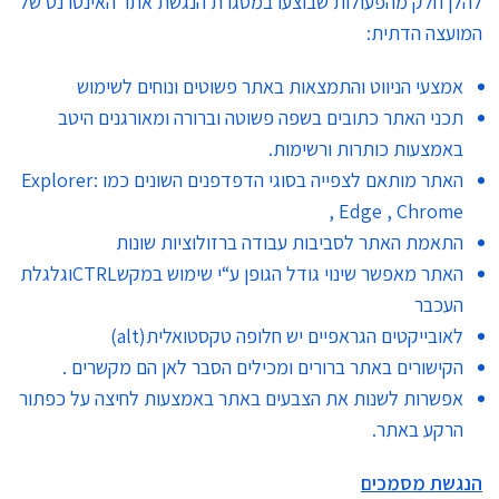
להלן חלק מהפעולות שבוצעו במסגרת הנגשת אתר האינטרנט של
המועצה הדתית:
אמצעי הניווט והתמצאות באתר פשוטים ונוחים לשימוש
תכני האתר כתובים בשפה פשוטה וברורה ומאורגנים היטב
באמצעות כותרות ורשימות.
האתר מותאם לצפייה בסוגי הדפדפנים השונים כמו :Explorer
, Edge , Chrome
התאמת האתר לסביבות עבודה ברזולוציות שונות
האתר מאפשר שינוי גודל הגופן ע“י שימוש במקשCTRLוגלגלת
העכבר
לאובייקטים הגראפיים יש חלופה טקסטואלית(alt)
הקישורים באתר ברורים ומכילים הסבר לאן הם מקשרים .
אפשרות לשנות את הצבעים באתר באמצעות לחיצה על כפתור
הרקע באתר.
הנגשת מסמכים